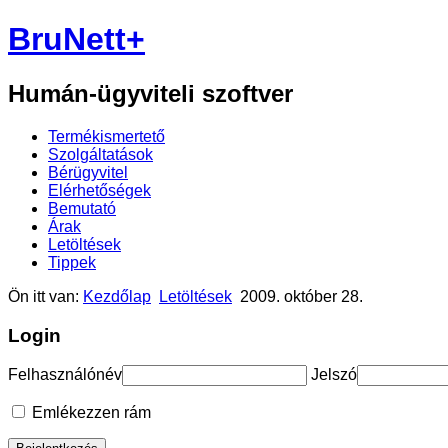
BruNett+
Humán-ügyviteli szoftver
Termékismertető
Szolgáltatások
Bérügyvitel
Elérhetőségek
Bemutató
Árak
Letöltések
Tippek
Ön itt van:
Kezdőlap
Letöltések
2009. október 28.
Login
Felhasználónév
Jelszó
Emlékezzen rám