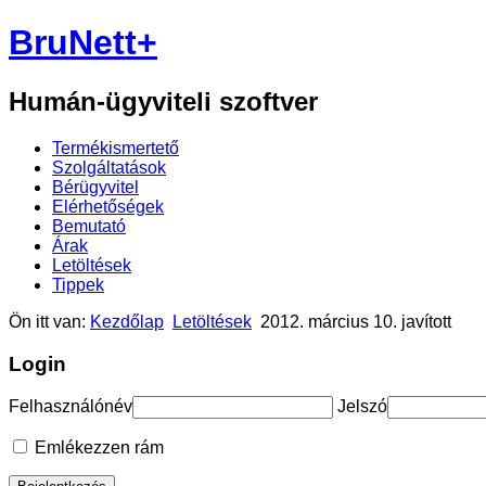
BruNett+
Humán-ügyviteli szoftver
Termékismertető
Szolgáltatások
Bérügyvitel
Elérhetőségek
Bemutató
Árak
Letöltések
Tippek
Ön itt van:
Kezdőlap
Letöltések
2012. március 10. javított
Login
Felhasználónév
Jelszó
Emlékezzen rám