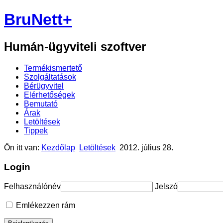
BruNett+
Humán-ügyviteli szoftver
Termékismertető
Szolgáltatások
Bérügyvitel
Elérhetőségek
Bemutató
Árak
Letöltések
Tippek
Ön itt van:
Kezdőlap
Letöltések
2012. július 28.
Login
Felhasználónév
Jelszó
Emlékezzen rám