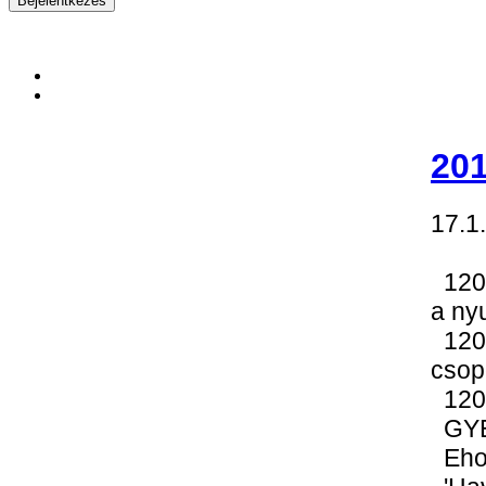
201
17.1.
1208
a nyu
1208
csopo
1208
GYED
Eho 