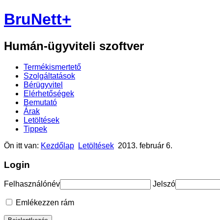
BruNett+
Humán-ügyviteli szoftver
Termékismertető
Szolgáltatások
Bérügyvitel
Elérhetőségek
Bemutató
Árak
Letöltések
Tippek
Ön itt van:
Kezdőlap
Letöltések
2013. február 6.
Login
Felhasználónév
Jelszó
Emlékezzen rám