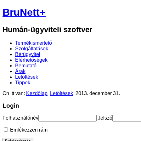
BruNett+
Humán-ügyviteli szoftver
Termékismertető
Szolgáltatások
Bérügyvitel
Elérhetőségek
Bemutató
Árak
Letöltések
Tippek
Ön itt van:
Kezdőlap
Letöltések
2013. december 31.
Login
Felhasználónév
Jelszó
Emlékezzen rám