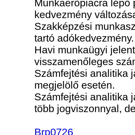
Munkaerőpiacra lépő p
kedvezmény változás
Szakképzési munkasze
tartó adókedvezmény.
Havi munkaügyi jelent
visszamenőleges szám
Számfejtési analitika j
megjelölő esetén.
Számfejtési analitika 
több jogviszonnyal, d
Brp0726