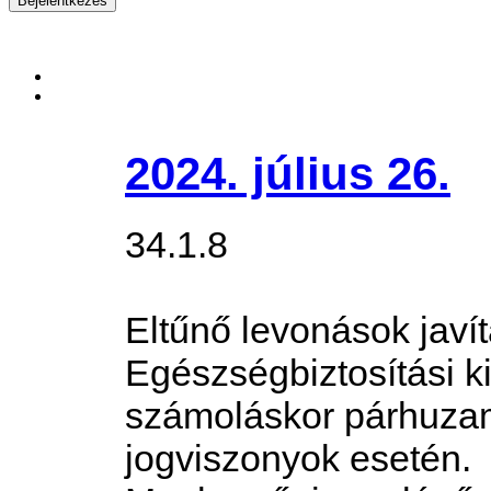
2024. július 26.
34.1.8
Eltűnő levonások javí
Egészségbiztosítási k
számoláskor párhuza
jogviszonyok esetén.