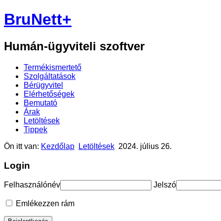
BruNett+
Humán-ügyviteli szoftver
Termékismertető
Szolgáltatások
Bérügyvitel
Elérhetőségek
Bemutató
Árak
Letöltések
Tippek
Ön itt van:
Kezdőlap
Letöltések
2024. július 26.
Login
Felhasználónév
Jelszó
Emlékezzen rám